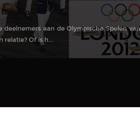
te leren
 deelnemers aan de Olympische Spelen van
relatie? Of is h...