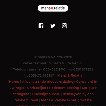
© Mens & Relatie 2020
Kazernestraat 10, 5928 NL te Venlo |
Telefoonnummer 088-0221900 | KvK 12036722 |
NL8059.72.833B01 |
Mens & Relatie
Home
|
Alleenstaande moeders dating
|
Consulent in
uw regio
|
Christelijke relatiebemiddeling
|
Serieuze
datingsite
|
Huwelijksbureau
|
Inschrijven bij een
relatie bureau
|
Mens & Relatie is het grootste