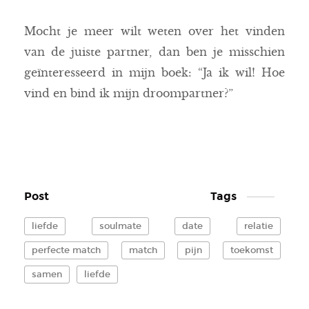
Mocht je meer wilt weten over het vinden
van de juiste partner, dan ben je misschien
geïnteresseerd in mijn boek: “Ja ik wil! Hoe
vind en bind ik mijn droompartner?”
Post Tags
liefde
soulmate
date
relatie
perfecte match
match
pijn
toekomst
samen
liefde