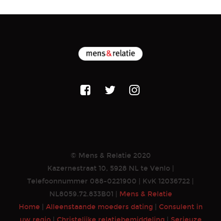
© Mens & Relatie 2020
Kazernestraat 10, 5928 NL te Venlo |
Telefoonnummer 088-0221900 | KvK 12036722 |
NL8059.72.833B01 |
Mens & Relatie
Home
|
Alleenstaande moeders dating
|
Consulent in
uw regio
|
Christelijke relatiebemiddeling
|
Serieuze