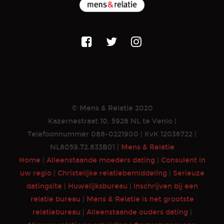
© Mens & Relatie 2020
Kazernestraat 10, 5928 NL te Venlo |
Telefoonnummer 088-0221900 | KvK 12036722 |
NL8059.72.833B01 |
Mens & Relatie
Home
|
Alleenstaande moeders dating
|
Consulent in
uw regio
|
Christelijke relatiebemiddeling
|
Serieuze
datingsite
|
Huwelijksbureau
|
Inschrijven bij een
relatie bureau
|
Mens & Relatie is het grootste
relatiebureau
|
Alleenstaande ouders dating
|